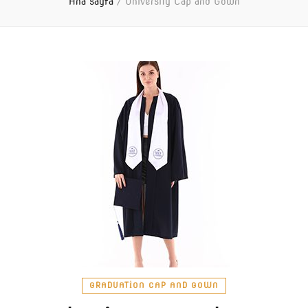
Ana sayfa
/
University Cap and Gown
GRADUATION CAP AND GOWN