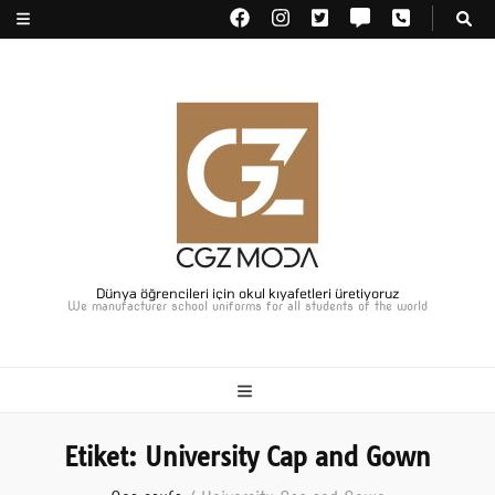
Dünya öğrencileri için okul kıyafetleri üretiyoruz
We manufacturer school uniforms for all students of the world
Etiket:
University Cap and Gown