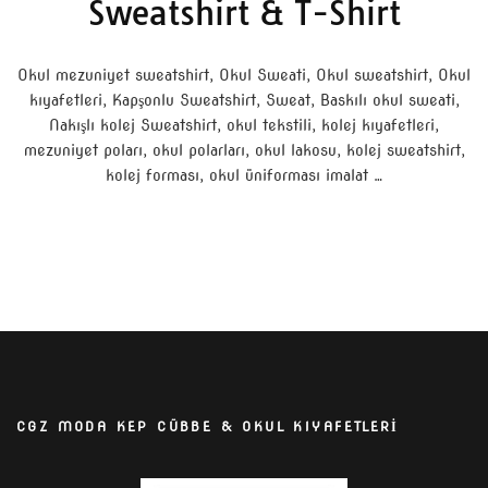
Sweatshirt & T-Shirt
Okul mezuniyet sweatshirt, Okul Sweati, Okul sweatshirt, Okul
kıyafetleri, Kapşonlu Sweatshirt, Sweat, Baskılı okul sweati,
Nakışlı kolej Sweatshirt, okul tekstili, kolej kıyafetleri,
mezuniyet poları, okul polarları, okul lakosu, kolej sweatshirt,
kolej forması, okul üniforması imalat …
CGZ MODA KEP CÜBBE & OKUL KIYAFETLERİ