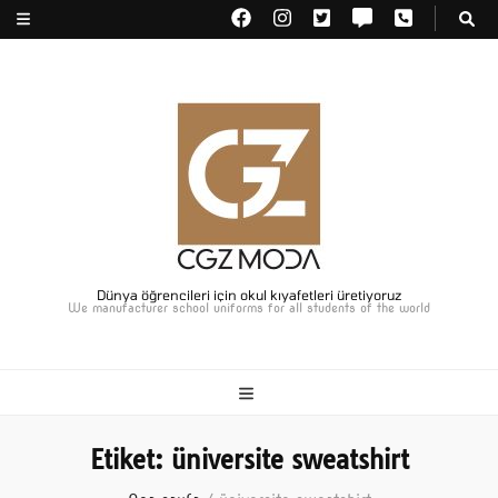
Dünya öğrencileri için okul kıyafetleri üretiyoruz
We manufacturer school uniforms for all students of the world
Etiket:
üniversite sweatshirt