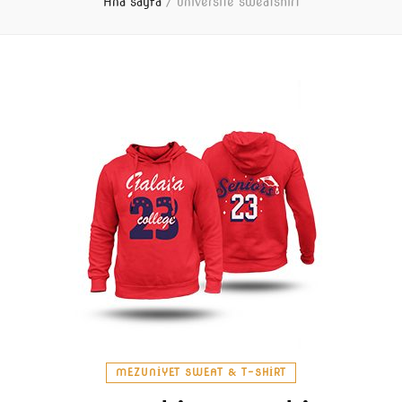
Ana sayfa
/
üniversite sweatshirt
MEZUNIYET SWEAT & T-SHIRT