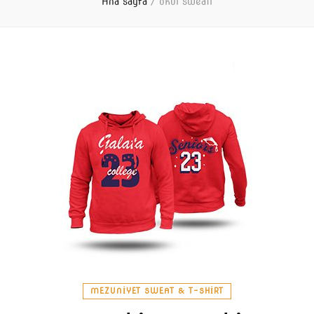
Ana sayfa
/
okul sweati
MEZUNIYET SWEAT & T-SHIRT