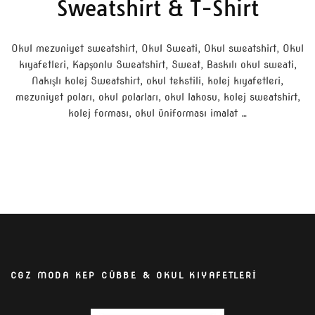
Sweatshirt & T-Shirt
Okul mezuniyet sweatshirt, Okul Sweati, Okul sweatshirt, Okul
kıyafetleri, Kapşonlu Sweatshirt, Sweat, Baskılı okul sweati,
Nakışlı kolej Sweatshirt, okul tekstili, kolej kıyafetleri,
mezuniyet poları, okul polarları, okul lakosu, kolej sweatshirt,
kolej forması, okul üniforması imalat …
CGZ MODA KEP CÜBBE & OKUL KIYAFETLERİ