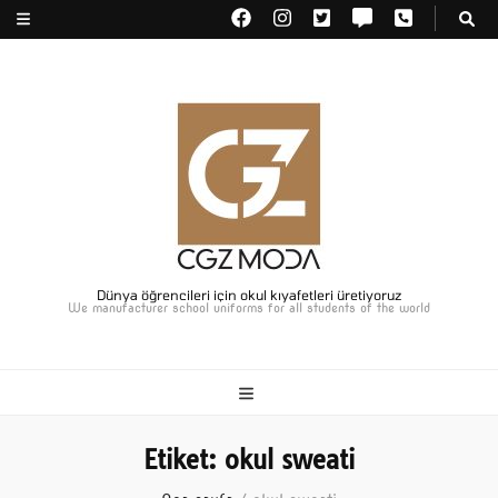
Dünya öğrencileri için okul kıyafetleri üretiyoruz
We manufacturer school uniforms for all students of the world
Etiket:
okul sweati