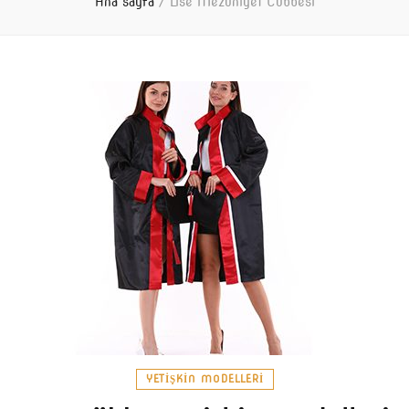
Ana sayfa
/
Lise Mezuniyet Cübbesi
YETIŞKIN MODELLERI