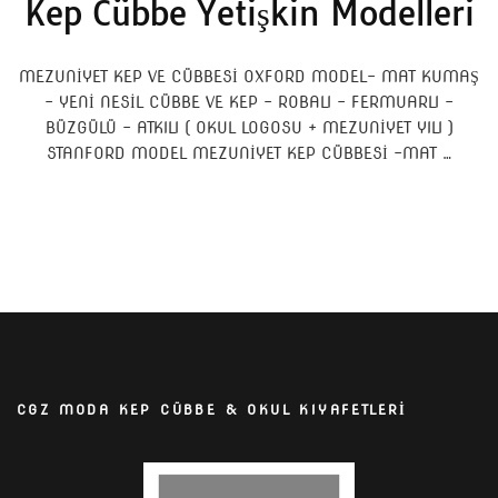
Kep Cübbe Yetişkin Modelleri
MEZUNİYET KEP VE CÜBBESİ OXFORD MODEL- MAT KUMAŞ
– YENİ NESİL CÜBBE VE KEP – ROBALI – FERMUARLI –
BÜZGÜLÜ – ATKILI ( OKUL LOGOSU + MEZUNİYET YILI )
STANFORD MODEL MEZUNİYET KEP CÜBBESİ -MAT …
CGZ MODA KEP CÜBBE & OKUL KIYAFETLERİ