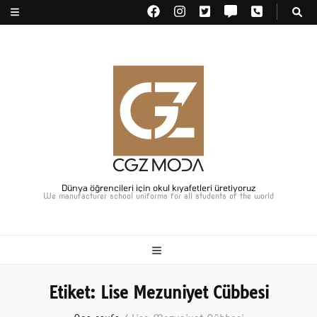
Dünya öğrencileri için okul kıyafetleri üretiyoruz
We manufacturer school uniforms for all students of the world
Etiket:
Lise Mezuniyet Cübbesi