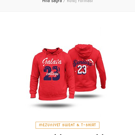
Ana sayfa
/
kolej forması
MEZUNIYET SWEAT & T-SHIRT