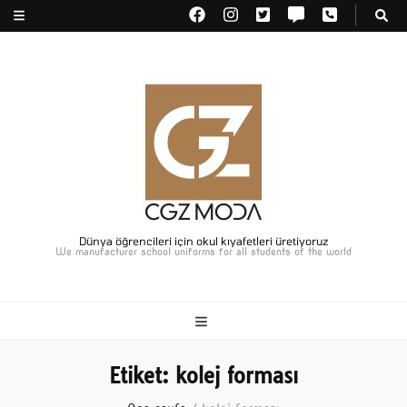
Dünya öğrencileri için okul kıyafetleri üretiyoruz
We manufacturer school uniforms for all students of the world
Etiket:
kolej forması