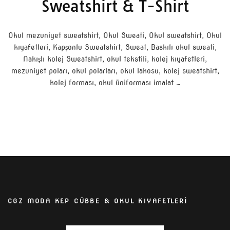
Sweatshirt & T-Shirt
Okul mezuniyet sweatshirt, Okul Sweati, Okul sweatshirt, Okul
kıyafetleri, Kapşonlu Sweatshirt, Sweat, Baskılı okul sweati,
Nakışlı kolej Sweatshirt, okul tekstili, kolej kıyafetleri,
mezuniyet poları, okul polarları, okul lakosu, kolej sweatshirt,
kolej forması, okul üniforması imalat …
CGZ MODA KEP CÜBBE & OKUL KIYAFETLERİ