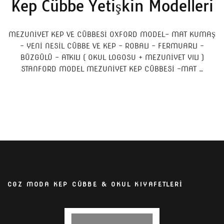
Kep Cübbe Yetişkin Modelleri
MEZUNİYET KEP VE CÜBBESİ OXFORD MODEL- MAT KUMAŞ
– YENİ NESİL CÜBBE VE KEP – ROBALI – FERMUARLI –
BÜZGÜLÜ – ATKILI ( OKUL LOGOSU + MEZUNİYET YILI )
STANFORD MODEL MEZUNİYET KEP CÜBBESİ -MAT …
CGZ MODA KEP CÜBBE & OKUL KIYAFETLERİ