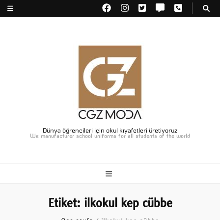
Dünya öğrencileri için okul kıyafetleri üretiyoruz
We manufacturer school uniforms for all students of the world
Etiket:
ilkokul kep cübbe