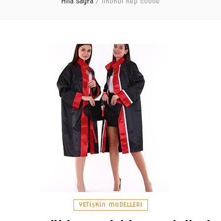
Ana sayfa
/
ilkokul kep cübbe
YETIŞKIN MODELLERI