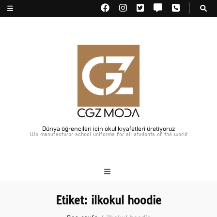
Dünya öğrencileri için okul kıyafetleri üretiyoruz
We manufacturer school uniforms for all students of the world
Etiket:
ilkokul hoodie