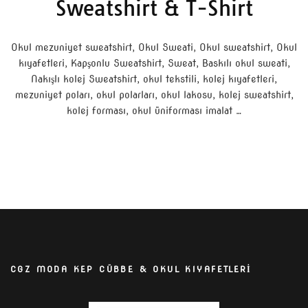
Sweatshirt & T-Shirt
Okul mezuniyet sweatshirt, Okul Sweati, Okul sweatshirt, Okul
kıyafetleri, Kapşonlu Sweatshirt, Sweat, Baskılı okul sweati,
Nakışlı kolej Sweatshirt, okul tekstili, kolej kıyafetleri,
mezuniyet poları, okul polarları, okul lakosu, kolej sweatshirt,
kolej forması, okul üniforması imalat …
CGZ MODA KEP CÜBBE & OKUL KIYAFETLERİ