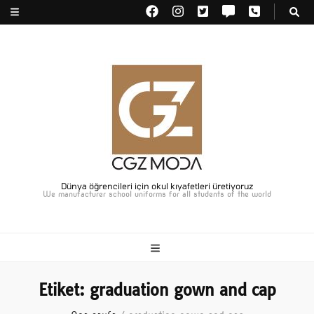
Dünya öğrencileri için okul kıyafetleri üretiyoruz
We manufacturer school uniforms for all students of the world
Etiket:
graduation gown and cap