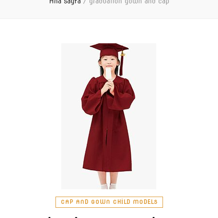
Ana sayfa
/
graduation gown and cap
CAP AND GOWN CHILD MODELS