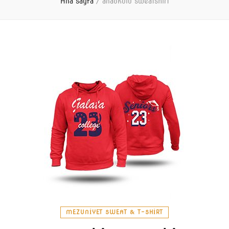
Ana sayfa
/
anaokulu sweatshirt
MEZUNIYET SWEAT & T-SHIRT