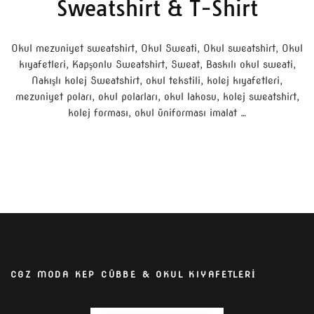
Sweatshirt & T-Shirt
Okul mezuniyet sweatshirt, Okul Sweati, Okul sweatshirt, Okul
kıyafetleri, Kapşonlu Sweatshirt, Sweat, Baskılı okul sweati,
Nakışlı kolej Sweatshirt, okul tekstili, kolej kıyafetleri,
mezuniyet poları, okul polarları, okul lakosu, kolej sweatshirt,
kolej forması, okul üniforması imalat …
CGZ MODA KEP CÜBBE & OKUL KIYAFETLERİ