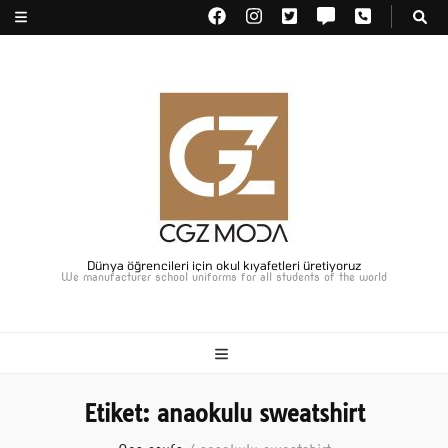
Dünya öğrencileri için okul kıyafetleri üretiyoruz
We manufacturer school uniforms for all students of the world
Etiket:
anaokulu sweatshirt