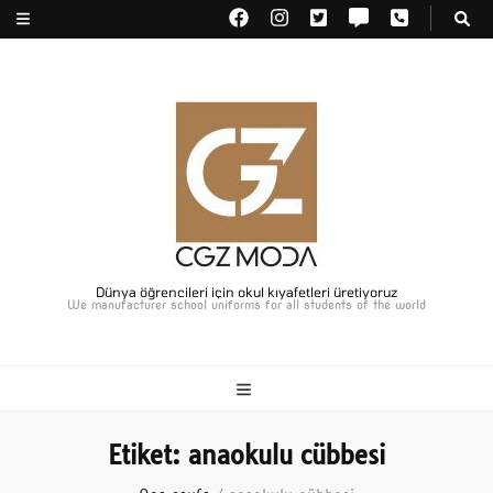
Dünya öğrencileri için okul kıyafetleri üretiyoruz
We manufacturer school uniforms for all students of the world
Etiket:
anaokulu cübbesi