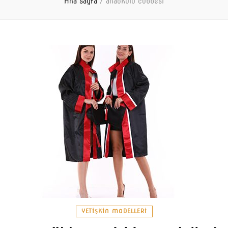
Ana sayfa
/
anaokulu cübbesi
YETIŞKIN MODELLERI