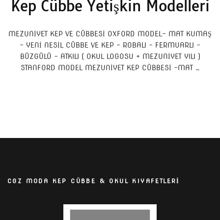
Kep Cübbe Yetişkin Modelleri
MEZUNİYET KEP VE CÜBBESİ OXFORD MODEL- MAT KUMAŞ
– YENİ NESİL CÜBBE VE KEP – ROBALI – FERMUARLI –
BÜZGÜLÜ – ATKILI ( OKUL LOGOSU + MEZUNİYET YILI )
STANFORD MODEL MEZUNİYET KEP CÜBBESİ -MAT …
CGZ MODA KEP CÜBBE & OKUL KIYAFETLERİ